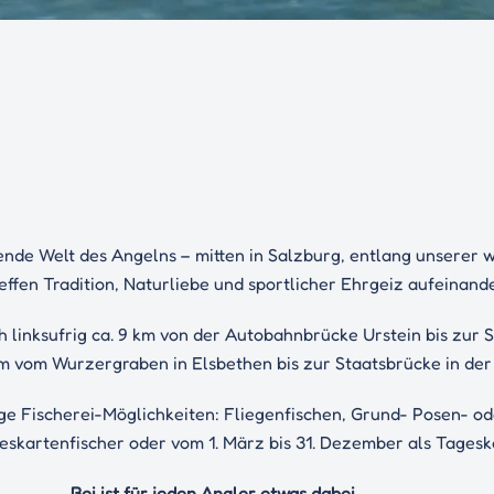
erende Welt des Angelns – mitten in Salzburg, entlang unserer
reffen Tradition, Naturliebe und sportlicher Ehrgeiz aufeinande
h linksufrig ca. 9 km von der Autobahnbrücke Urstein bis zur 
 km vom Wurzergraben in Elsbethen bis zur Staatsbrücke in der
ige Fischerei-Möglichkeiten: Fliegenfischen, Grund- Posen- od
eskartenfischer oder vom 1. März bis 31. Dezember als Tagesk
Bei ist für jeden Angler etwas dabei.